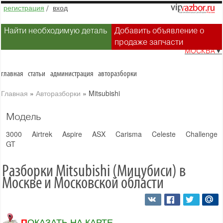
регистрация
/
вход
Найти необходимую деталь
Добавить объявление о
продаже запчасти
МОСКВА
▼
главная
статьи
администрация
авторазборки
Главная
»
Авторазборки
»
Mitsubishi
Модель
3000
Airtrek
Aspire
ASX
Carisma
Celeste
Challenger
GT
Разборки Mitsubishi (Мицубиси) в
Москве и Московской области
ПОКАЗАТЬ НА КАРТЕ