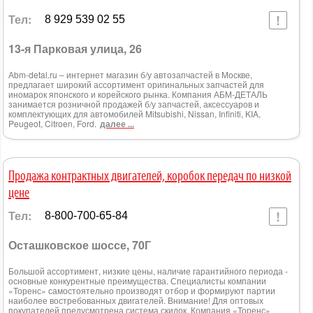
Тел:
8 929 539 02 55
13-я Парковая улица, 26
Аbm-detal.ru – интернет магазин б/у автозапчастей в Москве,
предлагает широкий ассортимент оригинальных запчастей для
иномарок японского и корейского рынка. Компания АБМ-ДЕТАЛЬ
занимается розничной продажей б/у запчастей, аксессуаров и
комплектующих для автомобилей Mitsubishi, Nissan, Infiniti, KIA,
Peugeot, Citroen, Ford.
далее ...
Продажа контрактных двигателей, коробок передач по низкой
цене
Тел:
8-800-700-65-84
Осташковское шоссе, 70Г
Большой ассортимент, низкие цены, наличие гарантийного периода -
основные конкурентные преимущества. Специалисты компании
«Торенс» самостоятельно производят отбор и формируют партии
наиболее востребованных двигателей. Внимание! Для оптовых
покупателей предусмотрена система скидок. Компания «Торенс»