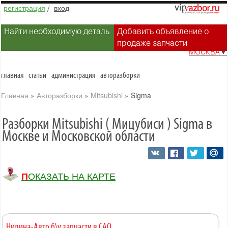
регистрация
/
вход
Найти необходимую деталь
Добавить объявление о
продаже запчасти
МОСКВА
▼
главная
статьи
администрация
авторазборки
Главная
»
Авторазборки
»
Mitsubishi
»
Sigma
Разборки Mitsubishi ( Мицубиси ) Sigma в
Москве и Московской области
ПОКАЗАТЬ НА КАРТЕ
Нилина-Авто б\у запчасти в САО