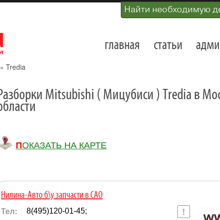
Найти необходимую д
главная
статьи
адми
»
Tredia
Разборки Mitsubishi ( Мицубиси ) Tredia в М
области
ПОКАЗАТЬ НА КАРТЕ
Нилина-Авто б\у запчасти в САО
Тел:
8(495)120-01-45;