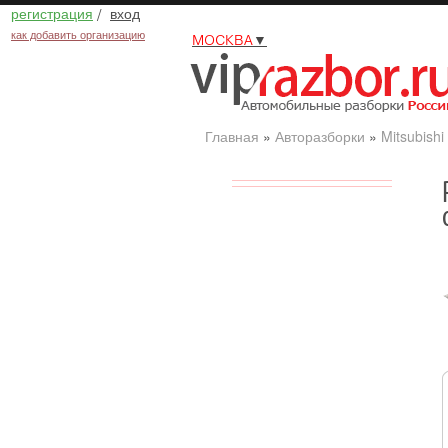
регистрация
/
вход
как добавить организацию
МОСКВА
▼
Главная
»
Авторазборки
»
Mitsubishi