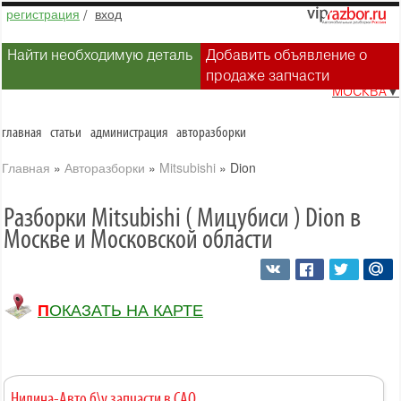
регистрация
/
вход
Найти необходимую деталь
Добавить объявление о
продаже запчасти
МОСКВА
▼
главная
статьи
администрация
авторазборки
Главная
»
Авторазборки
»
Mitsubishi
»
Dion
Разборки Mitsubishi ( Мицубиси ) Dion в
Москве и Московской области
ПОКАЗАТЬ НА КАРТЕ
Нилина-Авто б\у запчасти в САО