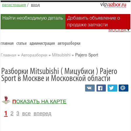
регистрация
/
вход
Найти необходимую деталь
Добавить объявление о
продаже запчасти
МОСКВА
▼
главная
статьи
администрация
авторазборки
Главная
»
Авторазборки
»
Mitsubishi
»
Pajero Sport
Разборки Mitsubishi ( Мицубиси ) Pajero
Sport в Москве и Московской области
ПОКАЗАТЬ НА КАРТЕ
1
2
3
все
вперед