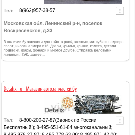
Тел:
8(962)957-38-57
Московская обл. Ленинский р-н, поселок
Воскресенское, д.33
В наличии бу запчасти для тойота рав4, авенсис, митсубиси паджеро
спорт, ниссан алмера n16. Двери, крылья, крыши, колеса, детали
подвески, фары, фонари и многое другое. Отправка Деловыми
линиями, ПЭК.
далее ...
Detalix-ru - Магазин автозапчастей бу
Тел:
8-800-200-27-87(Звонок по России
Бесплатный!); 8-495-651-61-84 многоканальный;
8-495-978-27-87; 8-495-778-63-00; 8-495-971-42-00;