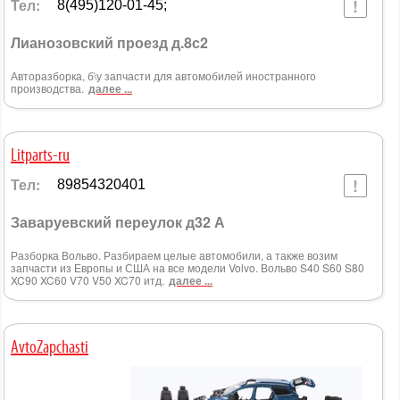
Тел:
8(495)120-01-45;
Лианозовский проезд д.8с2
Авторазборка, б\у запчасти для автомобилей иностранного
производства.
далее ...
Litparts-ru
Тел:
89854320401
Заваруевский переулок д32 А
Разборка Вольво. Разбираем целые автомобили, а также возим
запчасти из Европы и США на все модели Volvo. Вольво S40 S60 S80
XC90 XC60 V70 V50 XC70 итд.
далее ...
AvtoZapchasti