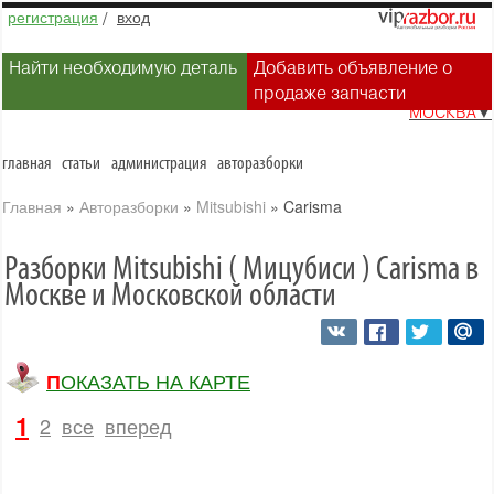
регистрация
/
вход
Найти необходимую деталь
Добавить объявление о
продаже запчасти
МОСКВА
▼
главная
статьи
администрация
авторазборки
Главная
»
Авторазборки
»
Mitsubishi
»
Carisma
Разборки Mitsubishi ( Мицубиси ) Carisma в
Москве и Московской области
ПОКАЗАТЬ НА КАРТЕ
1
2
все
вперед