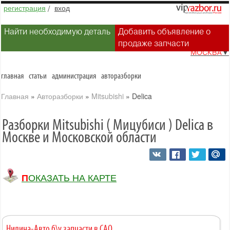
регистрация
/
вход
Найти необходимую деталь
Добавить объявление о
продаже запчасти
МОСКВА
▼
главная
статьи
администрация
авторазборки
Главная
»
Авторазборки
»
Mitsubishi
»
Delica
Разборки Mitsubishi ( Мицубиси ) Delica в
Москве и Московской области
ПОКАЗАТЬ НА КАРТЕ
Нилина-Авто б\у запчасти в САО