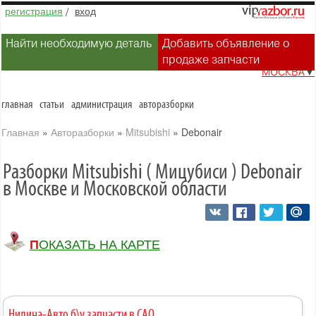
регистрация
/
вход
Найти необходимую деталь
Добавить объявление о
продаже запчасти
МОСКВА
▼
главная
статьи
администрация
авторазборки
Главная
»
Авторазборки
»
Mitsubishi
»
Debonair
Разборки Mitsubishi ( Мицубиси ) Debonair
в Москве и Московской области
ПОКАЗАТЬ НА КАРТЕ
Нилина-Авто б\у запчасти в САО