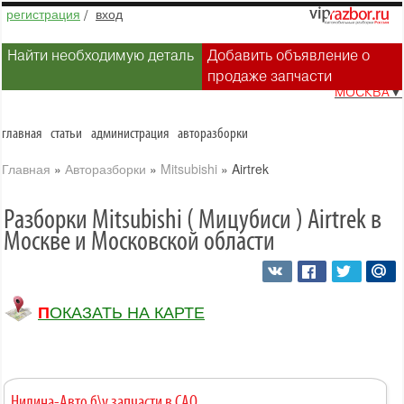
регистрация
/
вход
Найти необходимую деталь
Добавить объявление о
продаже запчасти
МОСКВА
▼
главная
статьи
администрация
авторазборки
Главная
»
Авторазборки
»
Mitsubishi
»
Airtrek
Разборки Mitsubishi ( Мицубиси ) Airtrek в
Москве и Московской области
ПОКАЗАТЬ НА КАРТЕ
Нилина-Авто б\у запчасти в САО