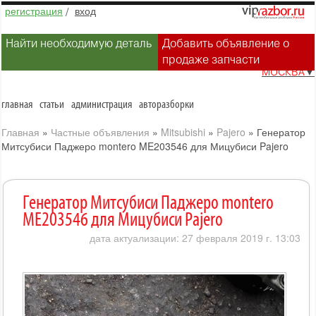
регистрация
/
вход
Найти необходимую деталь
Добавить объявление о
продаже запчасти
МОСКВА
▼
главная
статьи
администрация
авторазборки
Главная
»
Частные объявления
»
Mitsubishi
»
Pajero
»
Генератор
Митсубиси Паджеро montero ME203546 для Мицубиси Pajero
Генератор Митсубиси Паджеро montero
ME203546 для Мицубиси Pajero
дата актуализации: 27 февраля 2019 г. 13:03