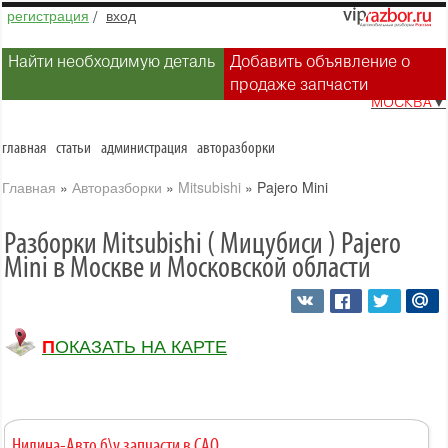
регистрация
/
вход
Найти необходимую деталь
Добавить объявление о
продаже запчасти
МОСКВА
▼
главная
статьи
администрация
авторазборки
Главная
»
Авторазборки
»
Mitsubishi
»
Pajero Mini
Разборки Mitsubishi ( Мицубиси ) Pajero
Mini в Москве и Московской области
ПОКАЗАТЬ НА КАРТЕ
Нилина-Авто б\у запчасти в САО