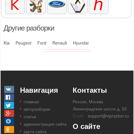
Другие разборки
Kia
Peugeot
Ford
Renault
Hyundai
Навигация
Контакты
главная
Россия, Москва
Ленинградское шоссе д. 33
авторазборки
Email:
support@viprazbor.ru
статьи
администрация сайта
О сайте
карта сайта