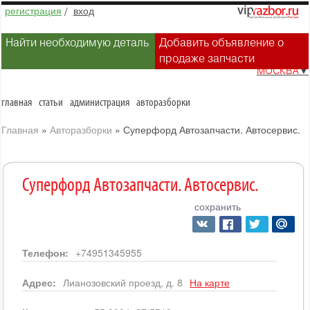
регистрация
/
вход
Найти необходимую деталь
Добавить объявление о
продаже запчасти
МОСКВА
▼
главная
статьи
администрация
авторазборки
Главная
»
Авторазборки
»
Суперфорд Автозапчасти. Автосервис.
Суперфорд Автозапчасти. Автосервис.
сохранить
Телефон:
+74951345955
Адрес:
Лианозовский проезд, д. 8
На карте