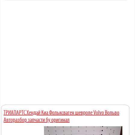
ТРИАПАРТС Хендай Киа Фольксваген шевроле Volvo Вольво
Авторазбор запчасти бу оригинал