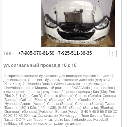
Тел:
+7-985-070-61-50 +7-925-511-36-35
ул. сигнальный проезд д 16 с 16
Авторазбор запчасти бу запчасти для иномарок Магазин запчастей
для иномарок. У нас есть бу и новые запчасти для:Lada (лада) Киа
(Kia), Хендай (Hyundai).Вольво (Volvo ) Фольксваген (Volkswagen )
(chevrolet)шевроле Модельный ряд: Lada ЛАДА Vesta ( веста )kalina (
калина )granta ( гранта ) xray ( иксрай ) priora ( приора ) Киа (Kia): Рио
(Rio) 2, 3, 4; Сид (Cee'D); Соренто (Sorento); Серато (Cerato); Спектра
(Spectra), (Optima),(Pikanto), (Sportage), (Soul), (Quoris); Хендай
(Hyundai): Акцент (Accent); Соната (Sonata); Солярис (Solaris); Туксон
(Tucson); ( i20), ( i30), ( i40), (ix35), (ix 55), (Equus), (Santa fe), (Elantra),
(Grandeur), (Genesis), (Veloster); Вольво (Volvo) : S 40 V 40 S 60 S 80 XC
60 XC 70 XC 90 и т.д. Фольксваген (Volkswagen) Поло Джетта Пассат
Пассат СС Тигуан Туарег и т.д. (cruze lacetti orlando captiva cobalt
trailblazer) В наличии имеются: кузовные детали: