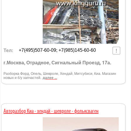
Тел:
+7(495)507-60-09; +7(985)145-60-60
г.Москва, Отрадное, Сигнальный Проезд, 17а.
Разборка Форд, Опель, Шевроле, Хендай, Митсубиси, Киа. Магазин
новых и б/у запчастей.
далее ...
Авторазбор Киа - хендай - шевроле - фольксваген