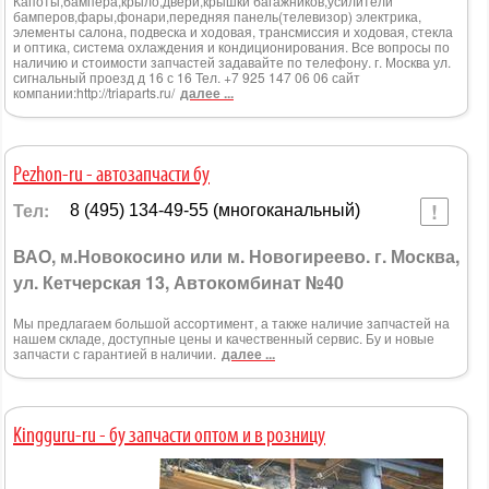
Капоты,бампера,крыло,двери,крышки багажников,усилители
бамперов,фары,фонари,передняя панель(телевизор) электрика,
элементы салона, подвеска и ходовая, трансмиссия и ходовая, стекла
и оптика, система охлаждения и кондиционирования. Все вопросы по
наличию и стоимости запчастей задавайте по телефону. г. Москва ул.
сигнальный проезд д 16 с 16 Тел. +7 925 147 06 06 сайт
компании:http://triaparts.ru/
далее ...
Pezhon-ru - автозапчасти бу
Тел:
8 (495) 134-49-55 (многоканальный)
ВАО, м.Новокосино или м. Новогиреево. г. Москва,
ул. Кетчерская 13, Автокомбинат №40
Мы предлагаем большой ассортимент, а также наличие запчастей на
нашем складе, доступные цены и качественный сервис. Бу и новые
запчасти с гарантией в наличии.
далее ...
Kingguru-ru - бу запчасти оптом и в розницу