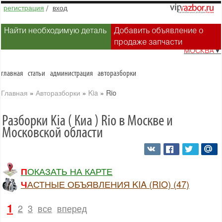
регистрация
/
вход
Найти необходимую деталь
Добавить объявление о
продаже запчасти
МОСКВА
▼
главная
статьи
администрация
авторазборки
Главная
»
Авторазборки
»
Kia
»
Rio
Разборки Kia ( Киа ) Rio в Москве и
Московской области
ПОКАЗАТЬ НА КАРТЕ
ЧАСТНЫЕ ОБЪЯВЛЕНИЯ KIA (RIO) (47)
1
2
3
все
вперед