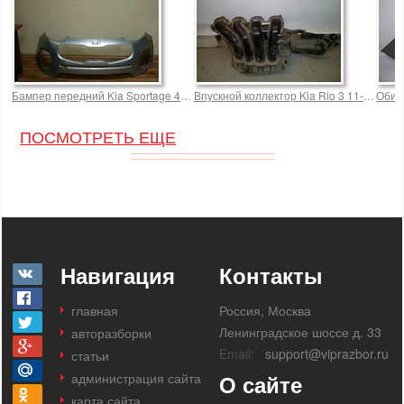
Бампер передний Kia Sportage 4 OEM 86511F1000 Rio 4200,0 р.
Впускной коллектор Kia Rio 3 11- 4200,0 
Обивк
ПОСМОТРЕТЬ ЕЩЕ
Навигация
Контакты
главная
Россия, Москва
Ленинградское шоссе д. 33
авторазборки
Email:
support@viprazbor.ru
статьи
администрация сайта
О сайте
карта сайта