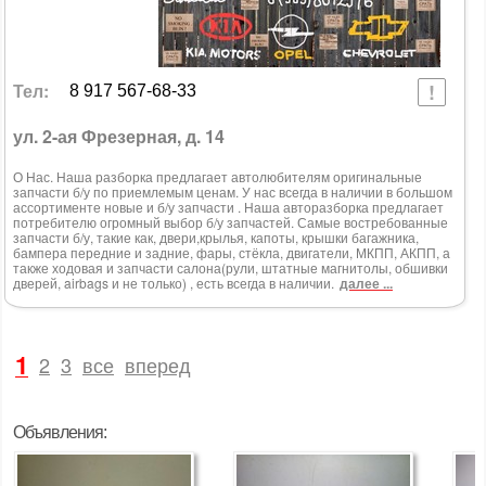
Тел:
8 917 567-68-33
ул. 2-ая Фрезерная, д. 14
О Нас. Наша разборка предлагает автолюбителям оригинальные
запчасти б/у по приемлемым ценам. У нас всегда в наличии в большом
ассортименте новые и б/у запчасти . Наша авторазборка предлагает
потребителю огромный выбор б/у запчастей. Самые востребованные
запчасти б/у, такие как, двери,крылья, капоты, крышки багажника,
бампера передние и задние, фары, стёкла, двигатели, МКПП, АКПП, а
также ходовая и запчасти салона(рули, штатные магнитолы, обшивки
дверей, airbags и не только) , есть всегда в наличии.
далее ...
1
2
3
все
вперед
Объявления: