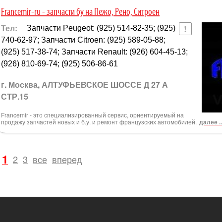
Francemir-ru - запчасти бу на Пежо, Рено, Ситроен
Тел:
Запчасти Peugeot: (925) 514-82-35; (925)
740-62-97; Запчасти Citroen: (925) 589-05-88;
(925) 517-38-74; Запчасти Renault: (926) 604-45-13;
(926) 810-69-74; (925) 506-86-61
г. Москва, АЛТУФЬЕВСКОЕ ШОССЕ Д 27 А
СТР.15
Francemir - это специализированный сервис, ориентируемый на
продажу запчастей новых и б.у. и ремонт французских автомобилей.
далее ..
1
2
3
все
вперед