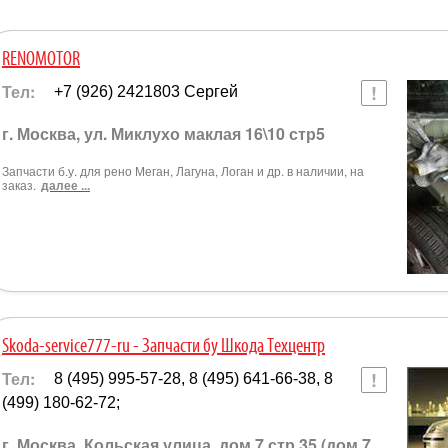
RENOMOTOR
Тел:
+7 (926) 2421803 Сергей
г. Москва, ул. Миклухо маклая 16\10 стр5
Запчасти б.у. для рено Меган, Лагуна, Логан и др. в наличии, на
заказ.
далее ...
Skoda-service777-ru - Запчасти бу Шкода Техцентр
Тел:
8 (495) 995-57-28, 8 (495) 641-66-38, 8
(499) 180-62-72;
г. Москва, Кольская улица, дом 7 стр.35 (дом 7,