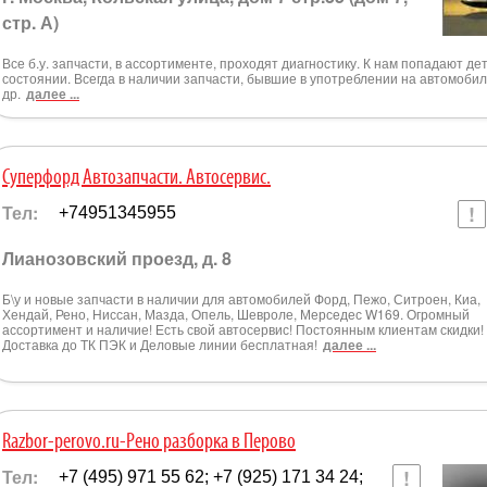
стр. А)
Все б.у. запчасти, в ассортименте, проходят диагностику. К нам попадают д
состоянии. Всегда в наличии запчасти, бывшие в употреблении на автомобил
др.
далее ...
Суперфорд Автозапчасти. Автосервис.
Тел:
+74951345955
Лианозовский проезд, д. 8
Б\у и новые запчасти в наличии для автомобилей Форд, Пежо, Ситроен, Киа,
Хендай, Рено, Ниссан, Мазда, Опель, Шевроле, Мерседес W169. Огромный
ассортимент и наличие! Есть свой автосервис! Постоянным клиентам скидки!
Доставка до ТК ПЭК и Деловые линии бесплатная!
далее ...
Razbor-perovo.ru-Рено разборка в Перово
Тел:
+7 (495) 971 55 62; +7 (925) 171 34 24;