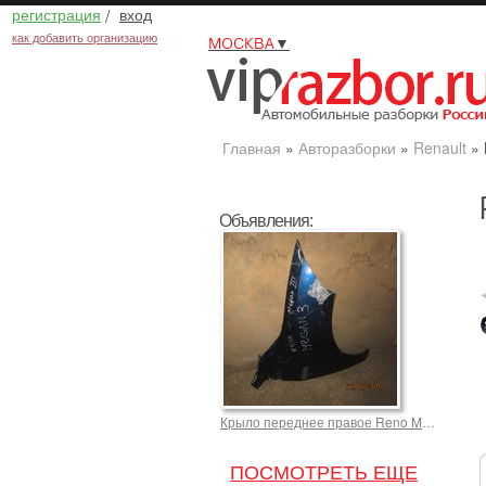
регистрация
/
вход
как добавить организацию
МОСКВА
▼
Главная
»
Авторазборки
»
Renault
»
Объявления:
Крыло переднее правое Reno Megan 3 для Рено Megane 2250,0 р.
ПОСМОТРЕТЬ ЕЩЕ