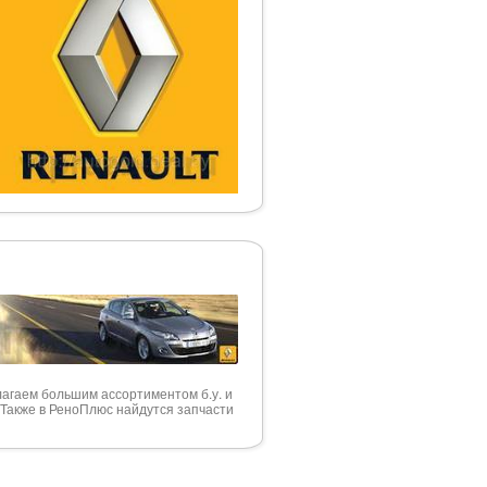
лагаем большим ассортиментом б.у. и
 Также в РеноПлюс найдутся запчасти