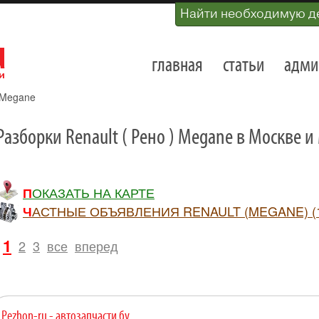
Найти необходимую д
главная
статьи
адми
Megane
Разборки Renault ( Рено ) Megane в Москве 
ПОКАЗАТЬ НА КАРТЕ
ЧАСТНЫЕ ОБЪЯВЛЕНИЯ RENAULT (MEGANE) (
1
2
3
все
вперед
Pezhon-ru - автозапчасти бу