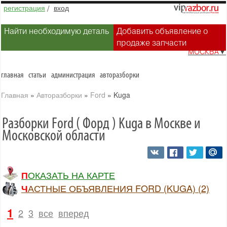
регистрация
/
вход
Найти необходимую деталь
Добавить объявление о
продаже запчасти
МОСКВА
▼
главная
статьи
администрация
авторазборки
Главная
»
Авторазборки
»
Ford
»
Kuga
Разборки Ford ( Форд ) Kuga в Москве и
Московской области
ПОКАЗАТЬ НА КАРТЕ
ЧАСТНЫЕ ОБЪЯВЛЕНИЯ FORD (KUGA) (2)
1
2
3
все
вперед