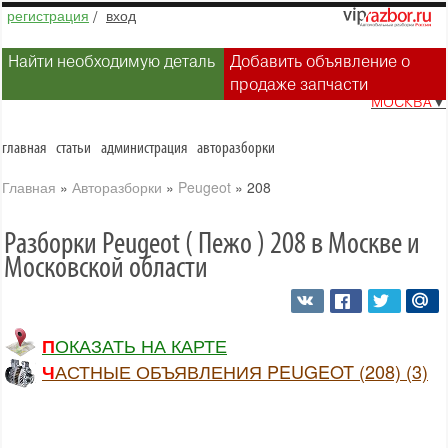
регистрация
/
вход
Найти необходимую деталь
Добавить объявление о
продаже запчасти
МОСКВА
▼
главная
статьи
администрация
авторазборки
Главная
»
Авторазборки
»
Peugeot
»
208
Разборки Peugeot ( Пежо ) 208 в Москве и
Московской области
ПОКАЗАТЬ НА КАРТЕ
ЧАСТНЫЕ ОБЪЯВЛЕНИЯ PEUGEOT (208) (3)