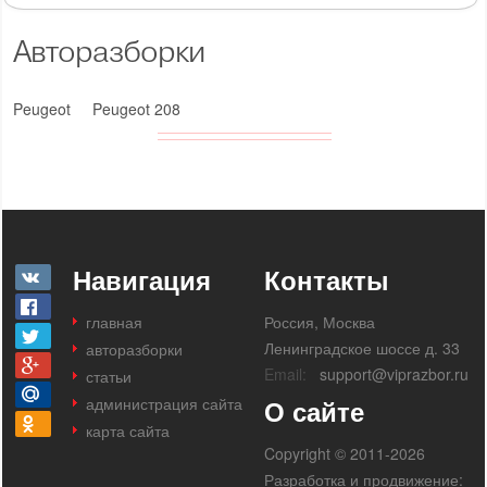
Авторазборки
Peugeot
Peugeot 208
Навигация
Контакты
главная
Россия, Москва
Ленинградское шоссе д. 33
авторазборки
Email:
support@viprazbor.ru
статьи
администрация сайта
О сайте
карта сайта
Copyright © 2011-2026
Разработка и продвижение: