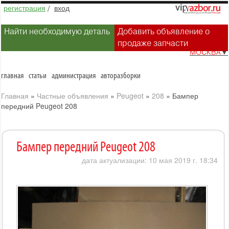
регистрация
/
вход
Найти необходимую деталь
Добавить объявление о
продаже запчасти
МОСКВА
▼
главная
статьи
администрация
авторазборки
Главная
»
Частные объявления
»
Peugeot
»
208
»
Бампер
передний Peugeot 208
Бампер передний Peugeot 208
дата актуализации: 10 мая 2019 г. 18:34