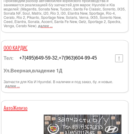
Производим разбор автомобилей корейского производства и
занимается реализацией б/у запчастей для марок: Hyundai и Kia
моделей: (Magentis, Sonata New, Tucson, Santa Fe Classic, Sorento, IX35,
Sonata NF, Soul, Matrix, i20, Rio 3, i30, Elantra New, Sportage, Rio-4,
Cerato, Rio 2, Pikanto, Sportage New, Solaris, Verna, IX55, Sorento New,
Ceed, Elantra, Sonata, Accent, Santa Fe New, Getz, Sportage 2, Spectra,
Venga, Cerato New)
далее ...
ООО КАРДИС
Тел:
+7(495)649-59-32,+7(963)604-99-45
Ул.Веерная,владение 1Д
Запчасти для Kia И Hyundai. В наличии и под заказ, бу. и новые.
далее ...
АвтоЖелезо