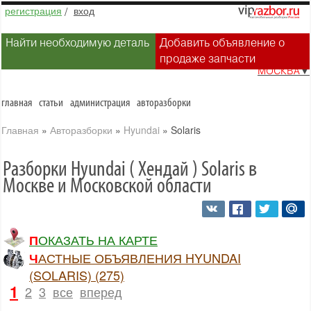
регистрация
/
вход
Найти необходимую деталь
Добавить объявление о
продаже запчасти
МОСКВА
▼
главная
статьи
администрация
авторазборки
Главная
»
Авторазборки
»
Hyundai
»
Solaris
Разборки Hyundai ( Хендай ) Solaris в
Москве и Московской области
ПОКАЗАТЬ НА КАРТЕ
ЧАСТНЫЕ ОБЪЯВЛЕНИЯ HYUNDAI
(SOLARIS) (275)
1
2
3
все
вперед