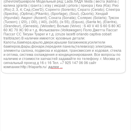
(chevrolet)шевроле Модельный ряд: Lada ЛАДА Vesta ( веста )kalina (
калина )granta ( гранта ) xray ( иксрай ) priora ( приора ) Киа (Kia): Рио
(Rio) 2, 3, 4; Сид (Cee'D); Соренто (Sorento); Серато (Cerato); Спектра
(Spectra), (Optima),(Pikanto), (Sportage), (Soul), (Quoris); Хендай
(Hyundai): Акцент (Accent); Соната (Sonata); Солярис (Solaris); Туксон
(Tucson); ( i20), ( i30), ( i40), (ix35), (ix 55), (Equus), (Santa fe), (Elantra),
(Grandeur), (Genesis), (Veloster); Вольво (Volvo) : S 40 V 40 S 60 S 80 XC
60 XC 70 XC 90 и т.д. Фольксваген (Volkswagen) Поло Джетта Пассат
Пассат СС Тигуан Туарег и т.д. (cruze lacetti orlando captiva cobalt
trailblazer) В наличии имеются: кузовные детали:
Капоты,бампера,крыло,двери,крышки багажников,усилители
бамперов,фары,фонари,передняя панель(телевизор) электрика,
элементы салона, подвеска и ходовая, трансмиссия и ходовая, стекла
и оптика, система охлаждения и кондиционирования. Все вопросы по
наличию и стоимости запчастей задавайте по телефону. г. Москва ул.
сигнальный проезд д 16 с 16 Тел. +7 925 147 06 06 сайт
компании:http://triaparts.ru/
далее ...