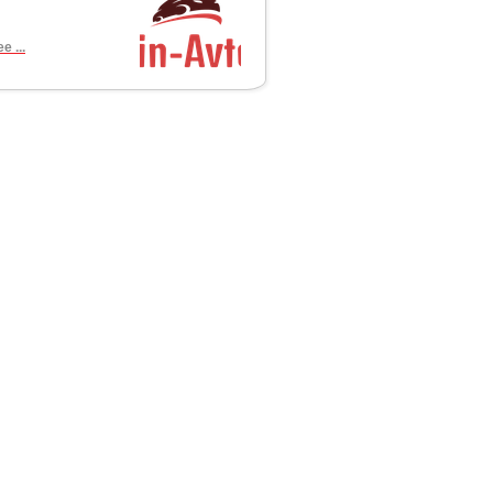
е ...