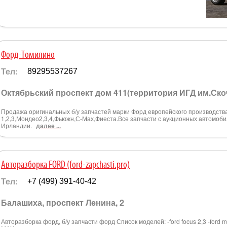
Форд-Томилино
Тел:
89295537267
Октябрьский проспект дом 411(территория ИГД им.Ско
Продажа оригинальных б/у запчастей марки Форд европейского производств
1,2,3,Мондео2,3,4,Фьюжн,С-Мах,Фиеста.Все запчасти с аукционных автомоб
Ирландии.
далее ...
Авторазборка FORD (ford-zapchasti.pro)
Тел:
+7 (499) 391-40-42
Балашиха, проспект Ленина, 2
Авторазборка форд, б/у запчасти форд Список моделей: -ford focus 2,3 -ford mond