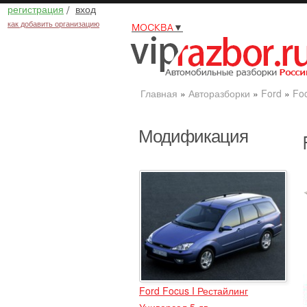
регистрация
/
вход
как добавить организацию
МОСКВА
▼
Главная
»
Авторазборки
»
Ford
»
Fo
Модификация
Ford Focus I Рестайлинг
Универсал 5 дв.