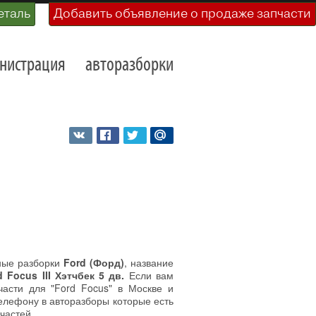
еталь
Добавить объявление о продаже запчасти
нистрация
авторазборки
ные разборки
Ford (Форд)
, название
d Focus III Хэтчбек 5 дв.
Если вам
асти для "Ford Focus" в Москве и
телефону в авторазборы которые есть
частей.