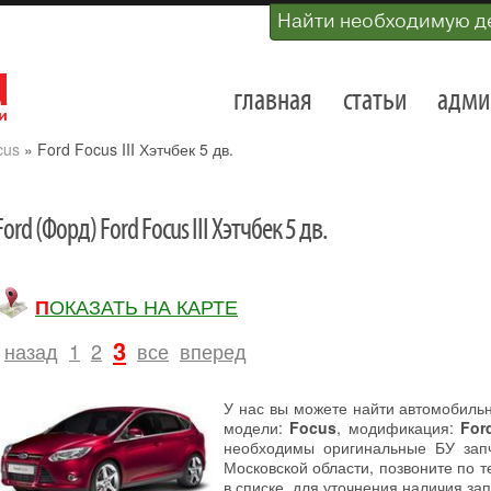
Найти необходимую д
главная
статьи
адми
cus
»
Ford Focus III Хэтчбек 5 дв.
Ford (Форд) Ford Focus III Хэтчбек 5 дв.
ПОКАЗАТЬ НА КАРТЕ
3
назад
1
2
все
вперед
У нас вы можете найти автомобиль
модели:
Focus
, модификация:
For
необходимы оригинальные БУ запч
Московской области, позвоните по 
в списке, для уточнения наличия зап