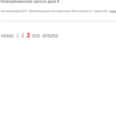
Новорязанское шоссе дом 6
Авторазборка Б/У. Оригинальные Контрактные Автозапчасти. Гарантия!
дале
3
назад
1
2
все
вперед