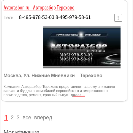
Avtorasbor-ru - Авторазбор Терехово
Тел:
8-495-978-53-03 8-495-979-58-61
Москва, Ул. Нижние Мневники – Терехово
Компания Авторазбор Терехово представляет вашему вниманию
запчасти б/у для автомобилей европейского и американского
производства, ремонт, срочный выкуп.
далее ...
1
2
3
все
вперед
Модификация