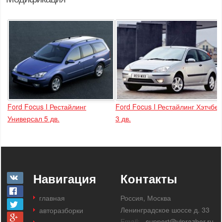
Ford Focus I Рестайлинг
Ford Focus I Рестайлинг Хэтчбек
Универсал 5 дв.
3 дв.
Навигация
Контакты
главная
Россия, Москва
Ленинградское шоссе д. 33
авторазборки
Email:
support@viprazbor.ru