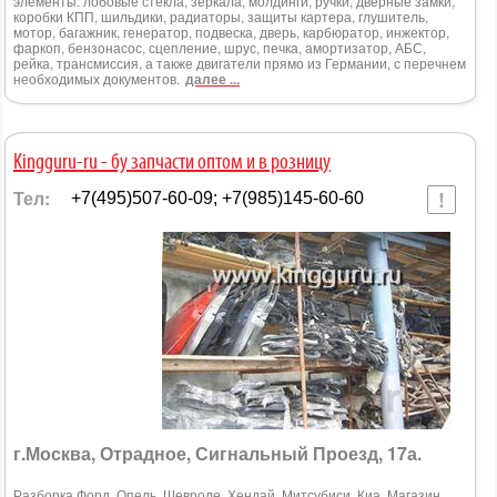
элементы: лобовые стекла, зеркала, молдинги, ручки, дверные замки,
коробки КПП, шильдики, радиаторы, защиты картера, глушитель,
мотор, багажник, генератор, подвеска, дверь, карбюратор, инжектор,
фаркоп, бензонасос, сцепление, шрус, печка, амортизатор, АБС,
рейка, трансмиссия, а также двигатели прямо из Германии, с перечнем
необходимых документов.
далее ...
Kingguru-ru - бу запчасти оптом и в розницу
Тел:
+7(495)507-60-09; +7(985)145-60-60
г.Москва, Отрадное, Сигнальный Проезд, 17а.
Разборка Форд, Опель, Шевроле, Хендай, Митсубиси, Киа. Магазин