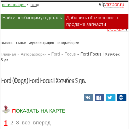
регистрация
/
вход
Найти необходимую деталь
Добавить объявление о
продаже запчасти
МОСКВА
▼
главная
статьи
администрация
авторазборки
Главная
»
Авторазборки
»
Ford
»
Focus
»
Ford Focus I Хэтчбек
5 дв.
Ford (Форд) Ford Focus I Хэтчбек 5 дв.
ПОКАЗАТЬ НА КАРТЕ
1
2
3
все
вперед