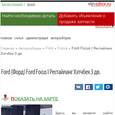
регистрация
/
вход
Найти необходимую деталь
Добавить объявление о
продаже запчасти
МОСКВА
▼
главная
статьи
администрация
авторазборки
Главная
»
Авторазборки
»
Ford
»
Focus
»
Ford Focus I Рестайлинг
Хэтчбек 3 дв.
Ford (Форд) Ford Focus I Рестайлинг Хэтчбек 3 дв.
ПОКАЗАТЬ НА КАРТЕ
Здесь вы можете найти