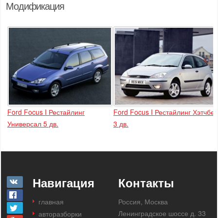
Модификация
Ford Focus I Рестайлинг
Ford Focus I Рестайлинг Хэтчбек
Универсал 5 дв.
3 дв.
Навигация
Контакты
главная
Россия, Москва
Ленинградское шоссе д. 33
авторазборки