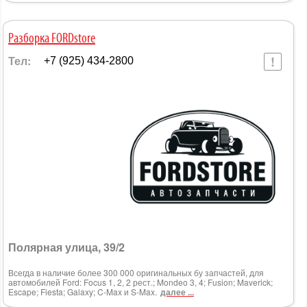
Разборка FORDstore
Тел:
+7 (925) 434-2800
Полярная улица, 39/2
Всегда в наличие более 300 000 оригинальных бу запчастей, для
автомобилей Ford: Focus 1, 2, 2 рест.; Mondeo 3, 4; Fusion; Maverick;
Escape; Fiesta; Galaxy; C-Max и S-Max.
далее ...