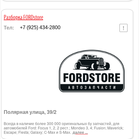
Разборка FORDstore
Тел:
+7 (925) 434-2800
Полярная улица, 39/2
Всегда в наличие более 300 000 оригинальных бу запчастей, для
автомобилей Ford: Focus 1, 2, 2 рест.; Mondeo 3, 4; Fusion; Maverick;
Escape; Fiesta; Galaxy; C-Max и S-Max.
далее ...