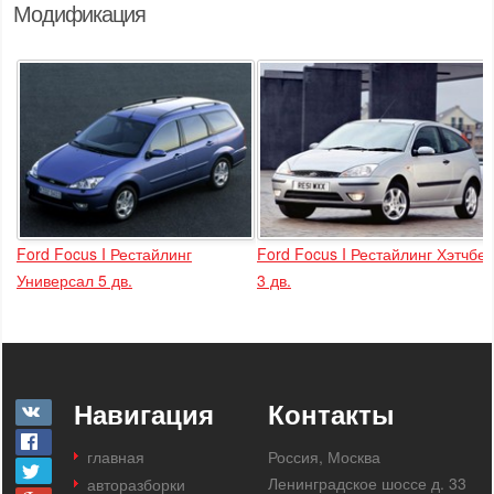
Модификация
Ford Focus I Рестайлинг
Ford Focus I Рестайлинг Хэтчбек
Универсал 5 дв.
3 дв.
Навигация
Контакты
главная
Россия, Москва
Ленинградское шоссе д. 33
авторазборки