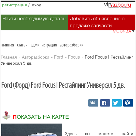
регистрация
/
вход
Найти необходимую деталь
Добавить объявление о
продаже запчасти
МОСКВА
▼
главная
статьи
администрация
авторазборки
Главная
»
Авторазборки
»
Ford
»
Focus
»
Ford Focus I Рестайлинг
Универсал 5 дв.
Ford (Форд) Ford Focus I Рестайлинг Универсал 5 дв.
ПОКАЗАТЬ НА КАРТЕ
Здесь вы можете найти