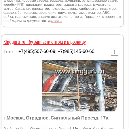
элементы: лобовые стекла, зеркала, молдинги, ручки, дверные замки,
коробки КПП, шильдики, радиаторы, защиты картера, глушитель,
мотор, багажник, генератор, подвеска, дверь, карбюратор, инжектор,
фаркоп, бензонасос, сцепление, шрус, печка, амортизатор, АБС,
рейка, трансмиссия, а также двигатели прямо из Германии, с перечнем
необходимых документов.
далее ...
Kingguru-ru - бу запчасти оптом и в розницу
Тел:
+7(495)507-60-09; +7(985)145-60-60
г.Москва, Отрадное, Сигнальный Проезд, 17а.
Разборка Форд, Опель, Шевроле, Хендай, Митсубиси, Киа. Магазин