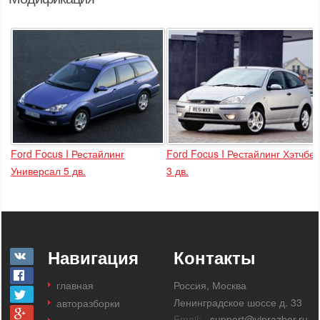
Ford Focus I Рестайлинг
Ford Focus I Рестайлинг Хэтчбек
Универсал 5 дв.
3 дв.
Навигация
Контакты
главная
Россия, Москва
Ленинградское шоссе д. 33
авторазборки
Email:
support@viprazbor.ru