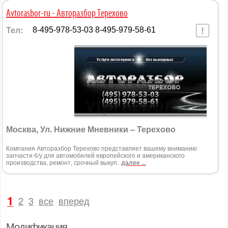
Avtorasbor-ru - Авторазбор Терехово
Тел:
8-495-978-53-03 8-495-979-58-61
Москва, Ул. Нижние Мневники – Терехово
Компания Авторазбор Терехово представляет вашему вниманию
запчасти б/у для автомобилей европейского и американского
производства, ремонт, срочный выкуп.
далее ...
1
2
3
все
вперед
Модификация