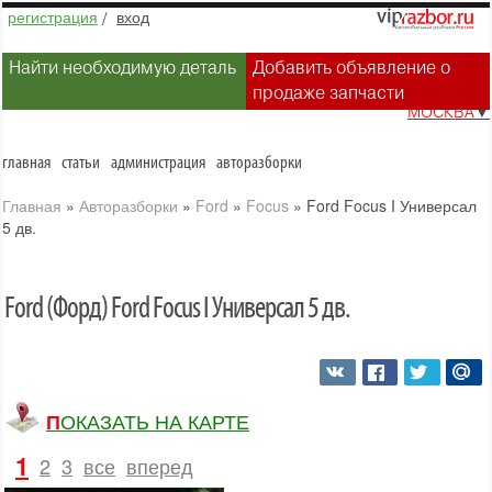
регистрация
/
вход
Найти необходимую деталь
Добавить объявление о
продаже запчасти
МОСКВА
▼
главная
статьи
администрация
авторазборки
Главная
»
Авторазборки
»
Ford
»
Focus
»
Ford Focus I Универсал
5 дв.
Ford (Форд) Ford Focus I Универсал 5 дв.
ПОКАЗАТЬ НА КАРТЕ
1
2
3
все
вперед