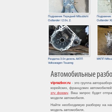
Подрамник Передний Mitsubishi
Подрамник п
Outlander I 2.0л, 2.
Outlander XL
Раздатка 3.0л дизель АКПП
МКПП Mitsub
Volkswagen Touareg
Автомобильные разбор
viprazbor.ru
- это группа авторазбо
корейских, французких автомобилей
эту форму
. Ваш запрос будет отпр
модели автомобиля.
Найти необходимую разборку на на
модель автомобиля.