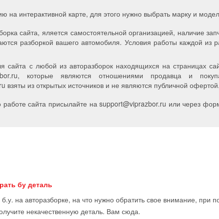
ию на интерактивной карте, для этого нужно выбрать марку и мод
борка сайта, яляется самостоятельной организацией, наличие зап
аются разборкой вашего автомобиля. Условия работы каждой из р
я сайта с любой из авторазборок находящихся на страницах сайт
zbor.ru, которые являются отношениями продавца и пок
u взяты из открытых источников и не являются публичной офертой
работе сайта присылайте на support
@
viprazbor.
ru
или через форм
рать бу деталь
 б.у. на авторазборке, на что нужно обратить свое внимание, при 
получите некачественную деталь. Вам сюда.