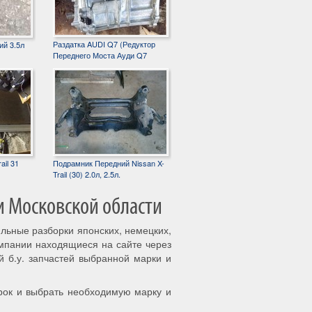
Раздатка AUDI Q7 (Редуктор
ий 3.5л
Переднего Моста Ауди Q7
ail 31
Подрамник Передний Nissan X-
Trail (30) 2.0л, 2.5л.
и Московской области
ильные разборки японских, немецких,
омпании находящиеся на сайте через
й б.у. запчастей выбранной марки и
рок и выбрать необходимую марку и