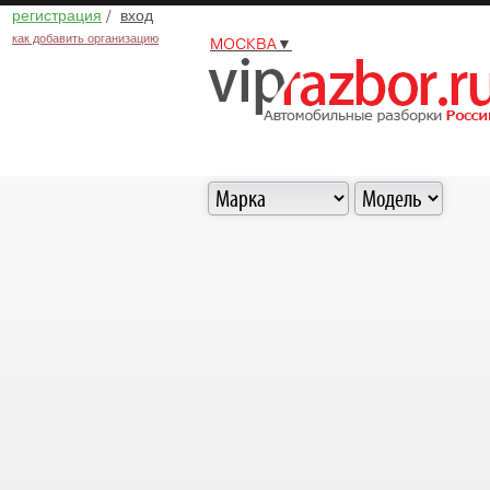
регистрация
/
вход
как добавить организацию
МОСКВА
▼