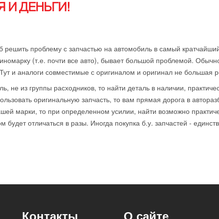
 И ДЕНЬГИ!
б решить проблему с запчастью на автомобиль в самый кратчайший
иномарку (т.е. почти все авто), бывает большой проблемой. Обычн
 Тут и аналоги совместимые с оригиналом и оригинал не большая р
ль, не из группы расходников, то найти деталь в наличии, практиче
ользовать оригинальную запчасть, то вам прямая дорога в автораз
ей марки, то при определенном усилии, найти возможно практичес
 будет отличаться в разы. Иногда покупка б.у. запчастей - единст
Контакты
О сайте