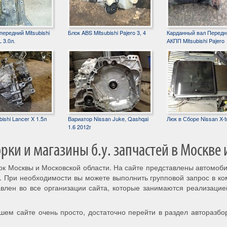
ередний Mitsubishi
Блок ABS Mitsubishi Pajero 3, 4
Карданный вал Передн
 3.0л.
АКПП Mitsubishi Pajero
ishi Lancer X 1.5л
Вариатор Nissan Juke, Qashqai
Люк в Сборе Nissan X-tr
1.6 2012г
ки и магазины б.у. запчастей в Москве 
рок Москвы и Московской области. На сайте представлены автомоб
. При необходимости вы можете выполнить групповой запрос в к
авлен во все организации сайта, которые занимаются реализацие
шем сайте очень просто, достаточно перейти в раздел авторазбо