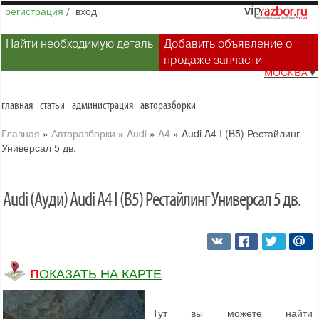
регистрация
/
вход
Найти необходимую деталь
Добавить объявление о
продаже запчасти
МОСКВА
▼
главная
статьи
администрация
авторазборки
Главная
»
Авторазборки
»
Audi
»
A4
»
Audi A4 I (B5) Рестайлинг
Универсал 5 дв.
Audi (Ауди) Audi A4 I (B5) Рестайлинг Универсал 5 дв.
ПОКАЗАТЬ НА КАРТЕ
Тут вы можете найти