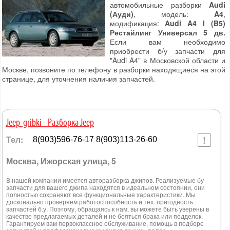
автомобильные разборки
Audi
(Ауди)
, модель:
A4
,
модификация:
Audi A4 I (B5)
Рестайлинг Универсал 5 дв.
Если вам необходимо
приобрести б/у запчасти для
"Audi A4" в Московской области и
Москве, позвоните по телефону в разборки находящиеся на этой
странице, для уточнения наличия запчастей.
Jeep-gribki - Разборка Jeep
Тел:
8(903)596-76-17 8(903)113-26-60
Москва, Ижорская улица, 5
В нашей компании имеется авторазборка джипов. Реализуемые бу
запчасти для вашего джипа находятся в идеальном состоянии, они
полностью сохраняют все функциональные характеристики. Мы
досконально проверяем работоспособность и тех. пригодность
запчастей б.у. Поэтому, обращаясь к нам, вы можете быть уверены в
качестве предлагаемых деталей и не бояться брака или подделок.
Гарантируем вам первоклассное обслуживание, помощь в подборе