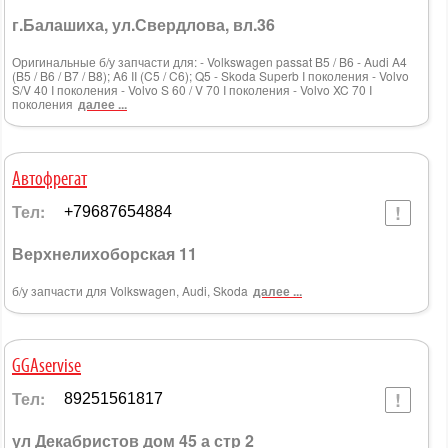
г.Балашиха, ул.Свердлова, вл.36
Оригинальные б/у запчасти для: - Volkswagen passat B5 / B6 - Audi A4
(B5 / B6 / B7 / B8); A6 II (C5 / C6); Q5 - Skoda Superb I поколения - Volvo
S/V 40 I поколения - Volvo S 60 / V 70 I поколения - Volvo XC 70 I
поколения
далее ...
Автофрегат
Тел:
+79687654884
Верхнелихоборская 11
б/у запчасти для Volkswagen, Audi, Skoda
далее ...
GGAservise
Тел:
89251561817
ул Декабристов дом 45 а стр 2