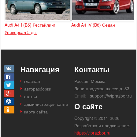
Audi A4 I (B5) Рестайлинг
Audi A4 IV (B8) Седан
Универсал 5 дв.
Навигация
Контакты
главная
Россия, Москва
Ленинградское шоссе д. 33
авторазборки
Email:
support@viprazbor.ru
статьи
администрация сайта
О сайте
карта сайта
Copyright © 2011-2026
Разработка и продвижение:
https://viprazbor.ru