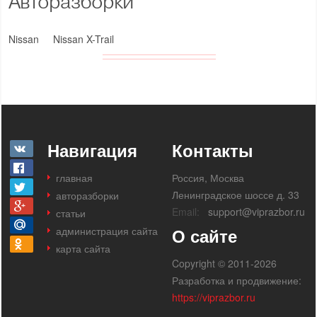
Авторазборки
Nissan
Nissan X-Trail
Навигация
Контакты
главная
Россия, Москва
Ленинградское шоссе д. 33
авторазборки
Email:
support@viprazbor.ru
статьи
администрация сайта
О сайте
карта сайта
Copyright © 2011-2026
Разработка и продвижение:
https://viprazbor.ru