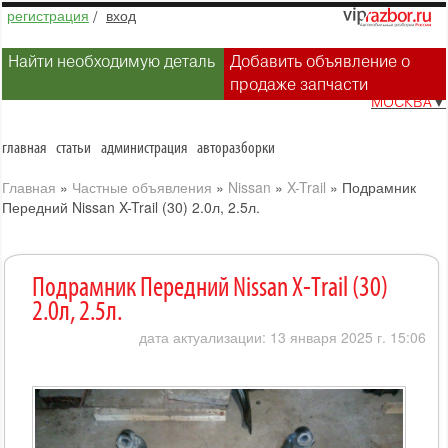
регистрация
/
вход
Найти необходимую деталь
Добавить объявление о
продаже запчасти
МОСКВА
▼
главная
статьи
администрация
авторазборки
Главная
»
Частные объявления
»
Nissan
»
X-Trail
»
Подрамник
Передний Nissan X-Trail (30) 2.0л, 2.5л.
Подрамник Передний Nissan X-Trail (30)
2.0л, 2.5л.
дата актуализации: 13 января 2025 г. 15:06