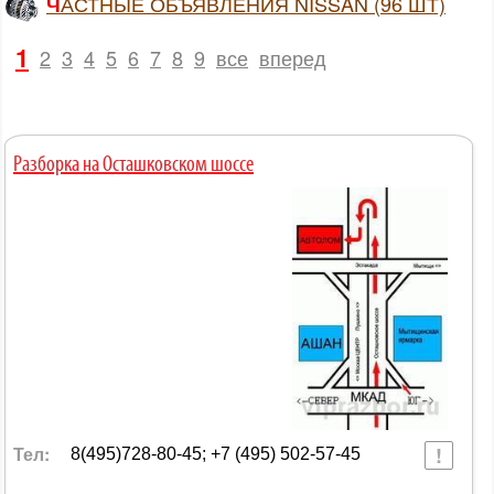
ЧАСТНЫЕ ОБЪЯВЛЕНИЯ NISSAN (96 ШТ)
1
2
3
4
5
6
7
8
9
все
вперед
Разборка на Осташковском шоссе
Тел:
8(495)728-80-45; +7 (495) 502-57-45