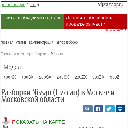
регистрация
/
вход
Найти необходимую деталь
Добавить объявление о
продаже запчасти
МОСКВА
▼
главная
статьи
администрация
авторазборки
Главная
»
Авторазборки
»
Nissan
Модель
100NX
180SX
200SX
240SX
280ZX
300ZX
350Z
3
Разборки Nissan (Ниссан) в Москве и
Московской области
ПОКАЗАТЬ НА КАРТЕ