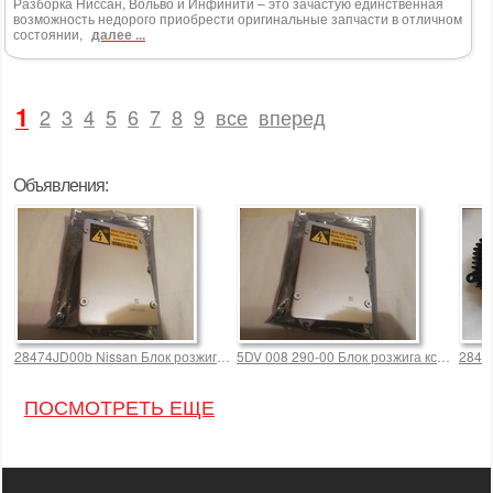
Разборка Ниссан, Вольво и Инфинити – это зачастую единственная
возможность недорого приобрести оригинальные запчасти в отличном
состоянии,
далее ...
1
2
3
4
5
6
7
8
9
все
вперед
Объявления:
28474JD00b Nissan Блок розжига ксенона новый 3500,0 р.
5DV 008 290-00 Блок розжига ксенона но
28474
ПОСМОТРЕТЬ ЕЩЕ