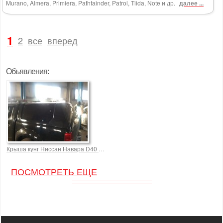
Murano, Almera, Primiera, Pathfainder, Patrol, Tiida, Note и др.
далее ...
1
2
все
вперед
Объявления:
Крыша кунг Ниссан Навара D40 2008г.в Navara (Frontier) 40000,0 р.
ПОСМОТРЕТЬ ЕЩЕ