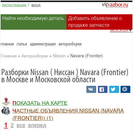
регистрация
/
вход
Найти необходимую деталь
Добавить объявление о
продаже запчасти
МОСКВА
▼
главная
статьи
администрация
авторазборки
Главная
»
Авторазборки
»
Nissan
»
Navara (Frontier)
Разборки Nissan ( Ниссан ) Navara (Frontier)
в Москве и Московской области
ПОКАЗАТЬ НА КАРТЕ
ЧАСТНЫЕ ОБЪЯВЛЕНИЯ NISSAN (NAVARA
(FRONTIER)) (1)
1
2
все
вперед