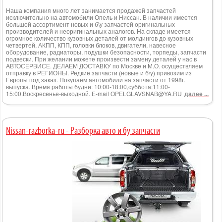
Наша компания много лет занимается продажей запчастей
исключительно на автомобили Опель и Ниссан. В наличии имеется
большой ассортимент новых и б\у запчастей оригинальных
производителей и неоригинальных аналогов. На складе имеется
огромное количество кузовных деталей от молдингов до кузовных
четвертей, АКПП, КПП, головки блоков, двигатели, навесное
оборудование, радиаторы, подушки безопасности, торпеды, запчасти
подвески. При желании можете произвести замену деталей у нас в
АВТОСЕРВИСЕ. ДЕЛАЕМ ДОСТАВКУ по Москве и М.О. осуществляем
отправку в РЕГИОНЫ. Редкие запчасти (новые и б\у) привозим из
Европы под заказ. Покупаем автомобили на запчасти от 1998г.
выпуска. Время работы будни: 10:00-18:00,суббота:11:00-
15:00.Воскресенье-выходной. E-mail OPELGLAVSNAB@YA.RU
далее ...
Nissan-razborka-ru - Разборка авто и бу запчасти