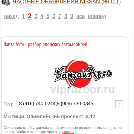
ЧАСТНЫЕ ОБЪЯВЛЕНИЯ NISSAN (96 ШТ)
2
назад
1
3
4
5
6
7
8
9
все
вперед
BanzaiAvto - разбор японских автомобилей
Тел:
8 (916) 740-0244;8 (906) 730-0345
Мытищи, Олимпийский проспект, д.42
Оригинальные б.у. запчасти, а также новые не оригинальные детали
на автомобили японских марок.
далее ...