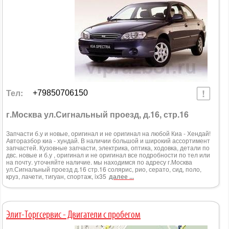
Тел:
+79850706150
г.Москва ул.Сигнальный проезд, д.16, стр.16
Запчасти б.у и новые, оригинал и не оригинал на любой Киа - Хендай!
Авторазбор киа - хундай. В наличии большой и широкий ассортимент
запчастей. Кузовные запчасти, электрика, оптика, ходовка, детали по
двс. новые и б.у , оригинал и не оригинал все подробности по тел или
на почту. уточняйте наличие. мы находимся по адресу г.Москва
ул.Сигнальный проезд д.16 стр.16 солярис, рио, серато, сид, поло,
круз, лачети, тигуан, спортаж, ix35
далее ...
Элит-Торгсервис - Двигатели с пробегом