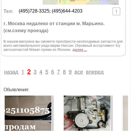
Тел:
(495)728-3325; (495)644-4203
г. Москва недалеко от станции м. Марьино.
(см.схему проезда)
В нашем магазине вы сможете приобрести необходимые запчасти для
всего автомобильного ряда марки Ниссан. Огромный ассортимент б/у
автозапчастей Nissan прямо из Японии.
далее ...
2
назад
1
3
4
5
6
7
8
9
все
вперед
Объявления: