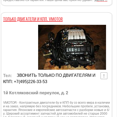
ТОЛЬКО ДВИГАТЕЛИ И КПП. VMOTOR
Тел:
ЗВОНИТЬ ТОЛЬКО ПО ДВИГАТЕЛЯМ И
КПП: +7(495)226-33-53
1й Котляковский переулок, д. 2
VMOTOR - Контрактные двигатели бу и КПП бу со всего мира в наличии
и на заказ, напрямую без посредников. Небольшие пробеги, установка,
гарантия. Японские и европейские автозапчасти с разборки новые и б/
у. Широкий ассортимент запчастей для автомобилей не старше 2000
г.в. Слесарный, кузовной и малярный цех на территории. Установка