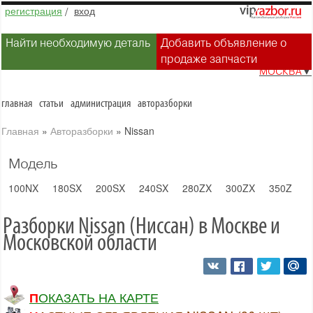
регистрация
/
вход
Найти необходимую деталь
Добавить объявление о
продаже запчасти
МОСКВА
▼
главная
статьи
администрация
авторазборки
Главная
»
Авторазборки
»
Nissan
Модель
100NX
180SX
200SX
240SX
280ZX
300ZX
350Z
3
Разборки Nissan (Ниссан) в Москве и
Московской области
ПОКАЗАТЬ НА КАРТЕ