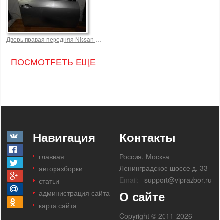
Дверь правая передняя Nissan Primera 5500,0 р.
ПОСМОТРЕТЬ ЕЩЕ
Навигация
Контакты
главная
Россия, Москва
Ленинградское шоссе д. 33
авторазборки
Email:
support@viprazbor.ru
статьи
администрация сайта
О сайте
карта сайта
Copyright © 2011-2026