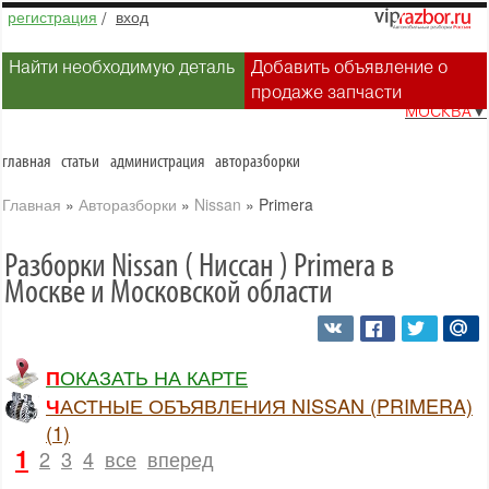
регистрация
/
вход
Найти необходимую деталь
Добавить объявление о
продаже запчасти
МОСКВА
▼
главная
статьи
администрация
авторазборки
Главная
»
Авторазборки
»
Nissan
»
Primera
Разборки Nissan ( Ниссан ) Primera в
Москве и Московской области
ПОКАЗАТЬ НА КАРТЕ
ЧАСТНЫЕ ОБЪЯВЛЕНИЯ NISSAN (PRIMERA)
(1)
1
2
3
4
все
вперед