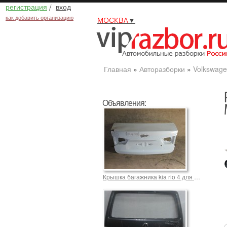
регистрация
/
вход
как добавить организацию
МОСКВА
▼
Главная
»
Авторазборки
»
Volkswage
Объявления:
Крышка багажника kia rio 4 для Фольксваген Caravelle 10000,0 р.