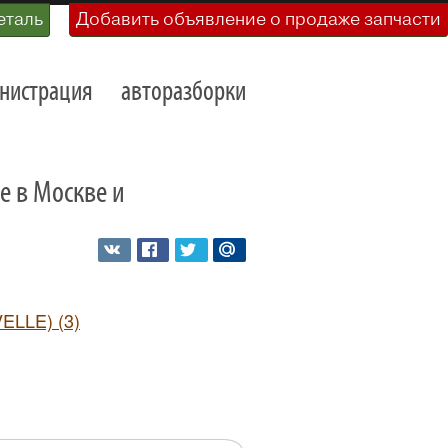
еталь
Добавить объявление о продаже запчасти
нистрация
авторазборки
le в Москве и
LLE) (3)