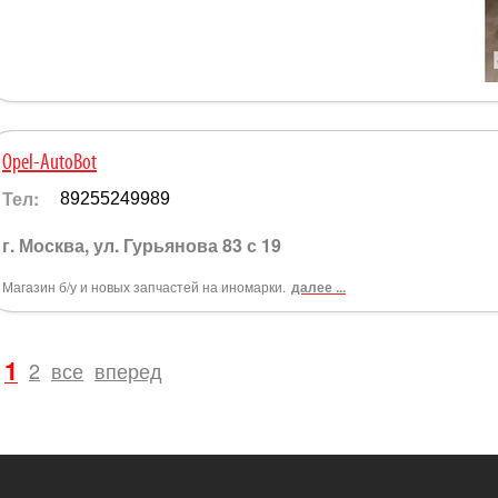
Opel-AutoBot
Тел:
89255249989
г. Москва, ул. Гурьянова 83 с 19
Магазин б/у и новых запчастей на иномарки.
далее ...
1
2
все
вперед