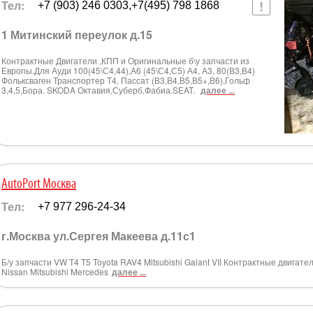
Тел:
+7 (903) 246 0303,+7(495) 798 1868
1 Митинский переулок д.15
Контрактные Двигатели ,КПП и Оригинальные б\у запчасти из
Европы.Для Ауди 100(45\С4,44),А6 (45\С4,С5) А4, А3, 80(В3,В4)
Фольксваген Транспортер Т4, Пассат (В3,В4,В5,В5+,В6),Гольф
3,4,5,Бора. SKODA Октавия,Суберб,Фабиа.SEAT.
далее ...
AutoPort Москва
Тел:
+7 977 296-24-34
г.Москва ул.Сергея Макеева д.11с1
Б/у запчасти VW T4 T5 Toyota RAV4 Mitsubishi Galant VII Контрактные двигат
Nissan Mitsubishi Mercedes
далее ...