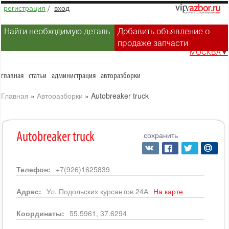
регистрация
/
вход
Найти необходимую деталь
Добавить объявление о
продаже запчасти
МОСКВА
▼
главная
статьи
администрация
авторазборки
Главная
»
Авторазборки
»
Autobreaker truck
сохранить
Autobreaker truck
Телефон:
+7(926)1625839
Адрес:
Ул. Подольских курсантов 24А
На карте
Координаты:
55.5961, 37.6294