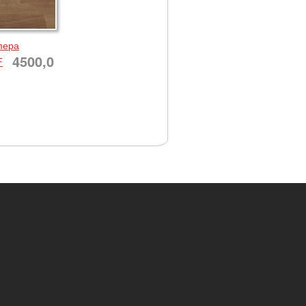
пера
4500,0
F