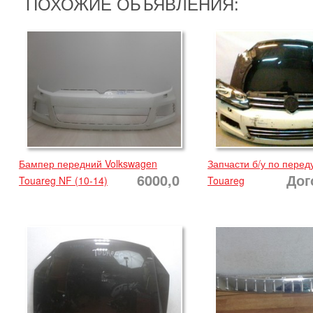
ПОХОЖИЕ ОБЪЯВЛЕНИЯ:
Бампер передний Volkswagen
Запчасти б/у по перед
6000,0
Дог
Touareg NF (10-14)
Touareg