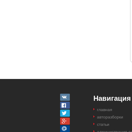
Навигация
главная
авторазборки
статьи
администрация с