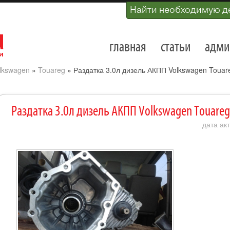
Найти необходимую д
главная
статьи
адми
lkswagen
»
Touareg
»
Раздатка 3.0л дизель АКПП Volkswagen Touar
Раздатка 3.0л дизель АКПП Volkswagen Touareg
дата ак