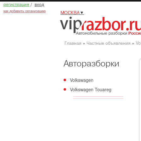
регистрация
/
вход
как добавить организацию
МОСКВА
▼
Главная
»
Частные объявления
»
Vo
Авторазборки
Volkswagen
Volkswagen Touareg