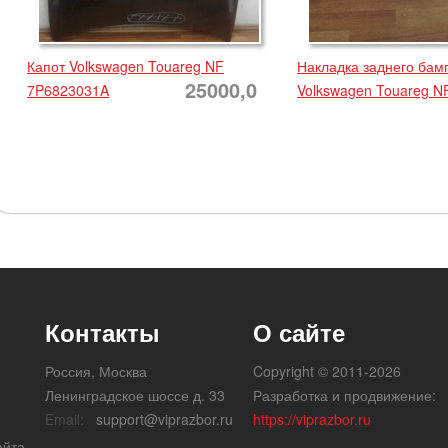
Капот Volkswagen Touareg NF
Накладка заднего бам
25000,0
7P6823031A
Volkswagen Touareg N
Контакты
О сайте
Россия, Москва
Copyright © 2011-2026
Ленинградское шоссе д. 33
Разработка и продвижение:
Email:
support@viprazbor.ru
https://viprazbor.ru
айта