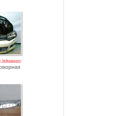
у Volkswagen
оворная