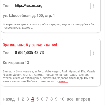
Тел:
https://recars.org
ул. Шоссейная, д. 100, стр. 1
Контрактные двигатели и коробки передач, ноускат из-за рубежа без
посредников.
далее ...
Оригинальные б.у. запчасти на Ford
Тел:
8 (964)635-43-73
Кетчерская 13
Запчасти б.у и новые для Ford, Volkswagen, Audi, Hyundai, Kia, Mazda,
Nissan. Двери, крылья, капоты, передние панели, фары, фонари,
стекла, система охлаждения, электрика, ходовая часть и др. ВЫКУП
авто и запчастей! Работа с регионами.
далее ...
4
назад
1
2
3
5
6
7
8
9
10
все
вперед