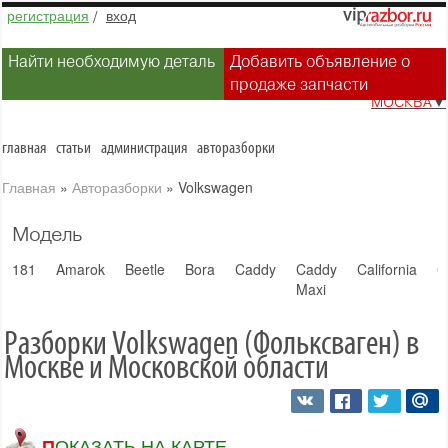
регистрация
/
вход
Найти необходимую деталь
Добавить объявление о
продаже запчасти
МОСКВА
▼
главная
статьи
администрация
авторазборки
Главная
»
Авторазборки
»
Volkswagen
Модель
181
Amarok
Beetle
Bora
Caddy
Caddy
California
C
Maxi
Разборки Volkswagen (Фольксваген) в
Москве и Московской области
ПОКАЗАТЬ НА КАРТЕ