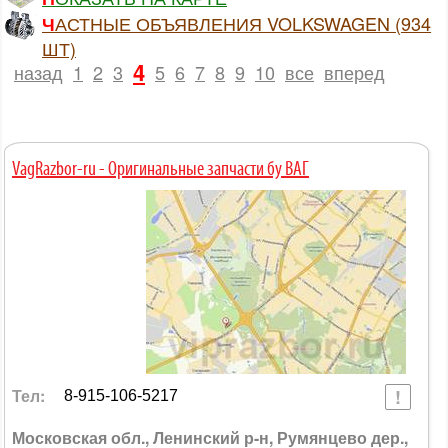
ЧАСТНЫЕ ОБЪЯВЛЕНИЯ VOLKSWAGEN (934
ШТ)
4
назад
1
2
3
5
6
7
8
9
10
все
вперед
VagRazbor-ru - Оригинальные запчасти бу ВАГ
Тел:
8-915-106-5217
Московская обл., Ленинский р-н, Румянцево дер.,