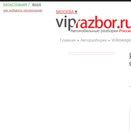
регистрация
/
вход
как добавить организацию
МОСКВА
▼
Главная
»
Авторазборки
»
Volkswage