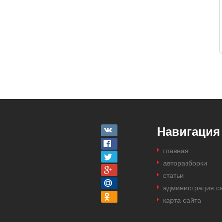
Навигация
главная
авторазборки
статьи
администрация с
карта сайта