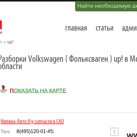
Найти необходимую д
главная
статьи
адми
n
»
up!
Разборки Volkswagen ( Фольксваген ) up! в 
области
ПОКАЗАТЬ НА КАРТЕ
Нилина-Авто б\у запчасти в САО
Тел:
8(495)120-01-45;