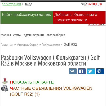
регистрация
/
вход
Найти необходимую деталь
Добавить объявление о
продаже запчасти
МОСКВА
▼
главная
статьи
администрация
авторазборки
Главная
»
Авторазборки
»
Volkswagen
»
Golf R32
Разборки Volkswagen ( Фольксваген ) Golf
R32 в Москве и Московской области
ПОКАЗАТЬ НА КАРТЕ
ЧАСТНЫЕ ОБЪЯВЛЕНИЯ VOLKSWAGEN
(GOLF R32) (1)