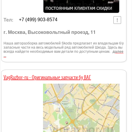
Тел:
+7 (499) 903-8574
г. Москва, Высоковольтный проезд, 11
Наша авторазборка автомобилей Skoda предлагает их владельцам б/у
запасные части на весь модельный ряд автомобилей Шкода. Здесь вы
всегда найдете необходимые вам детали по доступным ценам.
далее
...
VagRazbor-ru - Оригинальные запчасти бу ВАГ