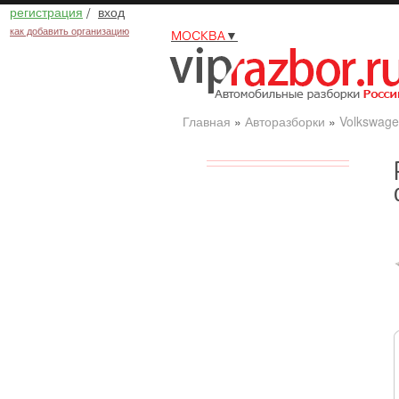
регистрация
/
вход
как добавить организацию
МОСКВА
▼
Главная
»
Авторазборки
»
Volkswage