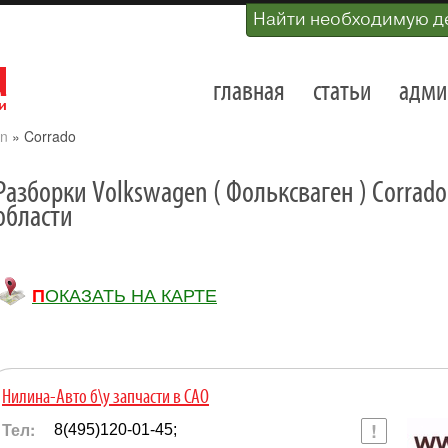
Найти необходимую д
главная
статьи
адми
n
»
Corrado
Разборки Volkswagen ( Фольксваген ) Corrad
области
ПОКАЗАТЬ НА КАРТЕ
Нилина-Авто б\у запчасти в САО
Тел:
8(495)120-01-45;