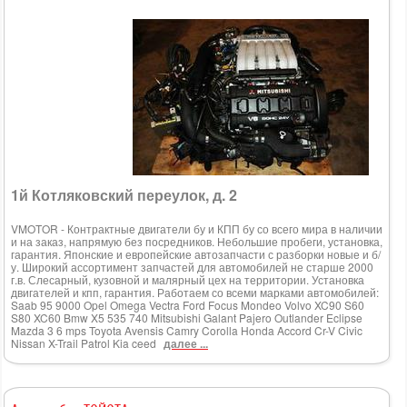
1й Котляковский переулок, д. 2
VMOTOR - Контрактные двигатели бу и КПП бу со всего мира в наличии
и на заказ, напрямую без посредников. Небольшие пробеги, установка,
гарантия. Японские и европейские автозапчасти с разборки новые и б/
у. Широкий ассортимент запчастей для автомобилей не старше 2000
г.в. Слесарный, кузовной и малярный цех на территории. Установка
двигателей и кпп, гарантия. Работаем со всеми марками автомобилей:
Saab 95 9000 Opel Omega Vectra Ford Focus Mondeo Volvo XC90 S60
S80 XC60 Bmw X5 535 740 Mitsubishi Galant Pajero Outlander Eclipse
Mazda 3 6 mps Toyota Avensis Camry Corolla Honda Accord Cr-V Civic
Nissan X-Trail Patrol Kia ceed
далее ...