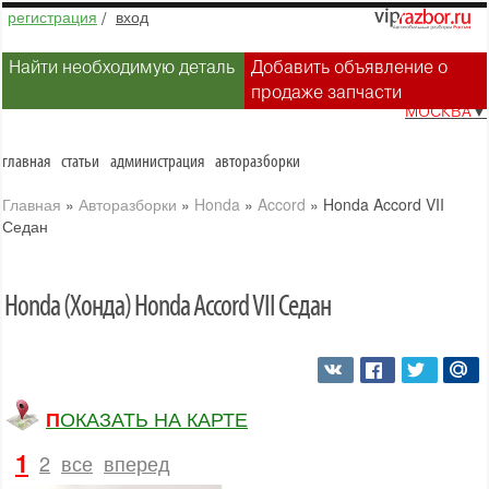
регистрация
/
вход
Найти необходимую деталь
Добавить объявление о
продаже запчасти
МОСКВА
▼
главная
статьи
администрация
авторазборки
Главная
»
Авторазборки
»
Honda
»
Accord
»
Honda Accord VII
Седан
Honda (Хонда) Honda Accord VII Седан
ПОКАЗАТЬ НА КАРТЕ
1
2
все
вперед