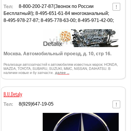
Тел:
8-800-200-27-87(Звонок по России
Бесплатный!); 8-495-651-61-84 многоканальный;
8-495-978-27-87; 8-495-778-63-00; 8-495-971-42-00;
Москва. Автомобильный проезд, д. 10, стр 16.
Реализаци автозапчастей к автомобилям известных марок: HONDA,
MAZDA, TOYOTA, SUBARU, SUZUKI, MMC, NISSAN, DAIHATSU. В
наличии новые и бу запчасти.
далее ...
B.U.Detaly
Тел:
8(929)647-19-05