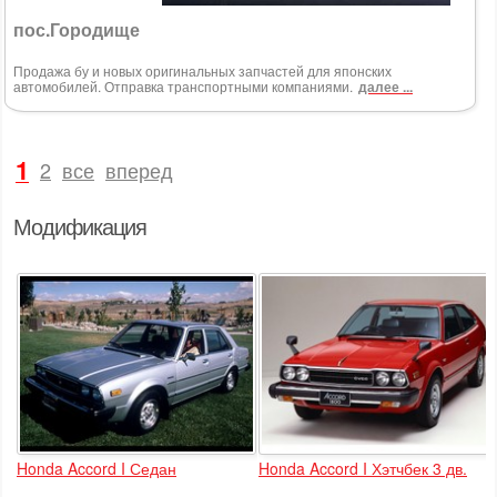
пос.Городище
Продажа бу и новых оригинальных запчастей для японских
автомобилей. Отправка транспортными компаниями.
далее ...
1
2
все
вперед
Модификация
Honda Accord I Седан
Honda Accord I Хэтчбек 3 дв.