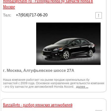
Hondazapchasti-ru - Разборка Honda бу запчасти Honda в
Москве
Тел:
+7(916)717-06-20
г. Москва, Алтуфьевское шоссе 27А
Наша компания работает на рынке продаж оригинальных бу
запчастей с 2009 года. Основное направление деятельности компании
- это б/у запчасти для автомобилей Honda Accord.
далее ...
BanzaiAvto - разбор японских автомобилей