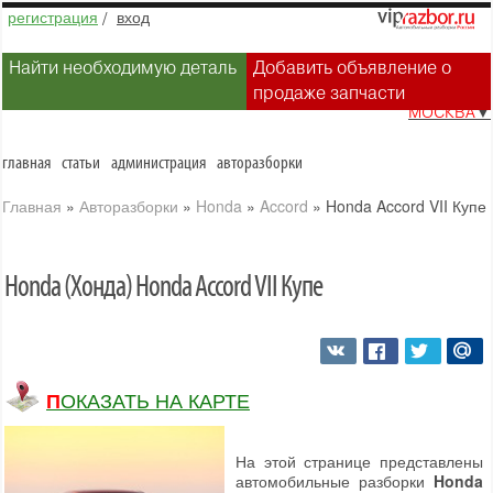
регистрация
/
вход
Найти необходимую деталь
Добавить объявление о
продаже запчасти
МОСКВА
▼
главная
статьи
администрация
авторазборки
Главная
»
Авторазборки
»
Honda
»
Accord
»
Honda Accord VII Купе
Honda (Хонда) Honda Accord VII Купе
ПОКАЗАТЬ НА КАРТЕ
На этой странице представлены
автомобильные разборки
Honda