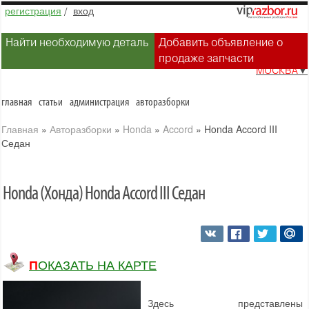
регистрация
/
вход
Найти необходимую деталь
Добавить объявление о
продаже запчасти
МОСКВА
▼
главная
статьи
администрация
авторазборки
Главная
»
Авторазборки
»
Honda
»
Accord
»
Honda Accord III
Седан
Honda (Хонда) Honda Accord III Седан
ПОКАЗАТЬ НА КАРТЕ
Здесь представлены