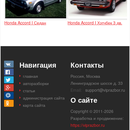
Honda Accord I Седан
Honda Accord I Хэтчбек 3 дв.
Навигация
Контакты
главная
Россия, Москва
Ленинградское шоссе д. 33
авторазборки
Email:
support@viprazbor.ru
статьи
администрация сайта
О сайте
карта сайта
Copyright © 2011-2026
Разработка и продвижение:
https://viprazbor.ru