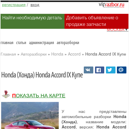
регистрация
/
вход
Найти необходимую деталь
Добавить объявление о
продаже запчасти
МОСКВА
▼
главная
статьи
администрация
авторазборки
Главная
»
Авторазборки
»
Honda
»
Accord
»
Honda Accord IX Купе
Honda (Хонда) Honda Accord IX Купе
ПОКАЗАТЬ НА КАРТЕ
У нас представлены
автомобильные разборки
Honda
(Хонда)
, название модели:
Accord
, версия:
Honda Accord