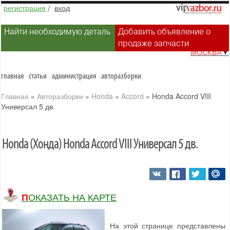
регистрация
/
вход
Найти необходимую деталь
Добавить объявление о
продаже запчасти
МОСКВА
▼
главная
статьи
администрация
авторазборки
Главная
»
Авторазборки
»
Honda
»
Accord
»
Honda Accord VIII
Универсал 5 дв.
Honda (Хонда) Honda Accord VIII Универсал 5 дв.
ПОКАЗАТЬ НА КАРТЕ
На этой странице представлены