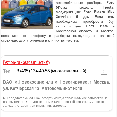
автомобильные разборки
Ford
(Форд)
, модель:
Fiesta
,
модификация:
Ford Fiesta Mk7
Хэтчбек 5 дв.
Если вам
необходимо приобрести б.у.
запчасти для "Ford Fiesta" в
Московской области и Москве,
позвоните по телефону в разборки находящиеся на этой
странице, для уточнения наличия запчастей.
Pezhon-ru - автозапчасти бу
Тел:
8 (495) 134-49-55 (многоканальный)
ВАО, м.Новокосино или м. Новогиреево. г. Москва,
ул. Кетчерская 13, Автокомбинат №40
Мы предлагаем большой ассортимент, а также наличие запчастей на
нашем складе, доступные цены и качественный сервис. Бу и новые
запчасти с гарантией в наличии.
далее ...