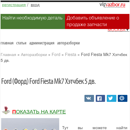
регистрация
/
вход
Найти необходимую деталь
Добавить объявление о
продаже запчасти
МОСКВА
▼
главная
статьи
администрация
авторазборки
Главная
»
Авторазборки
»
Ford
»
Fiesta
»
Ford Fiesta Mk7 Хэтчбек
5 дв.
Ford (Форд) Ford Fiesta Mk7 Хэтчбек 5 дв.
ПОКАЗАТЬ НА КАРТЕ
Тут вы можете найти