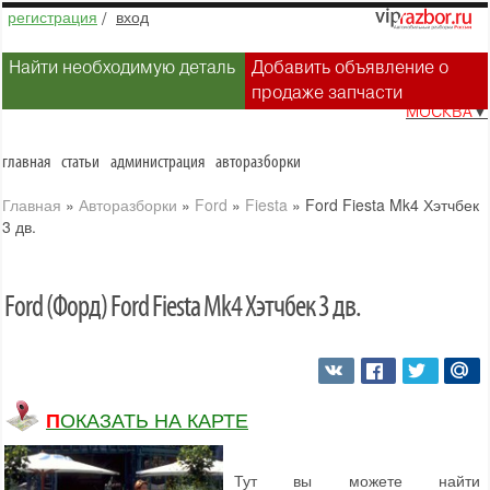
регистрация
/
вход
Найти необходимую деталь
Добавить объявление о
продаже запчасти
МОСКВА
▼
главная
статьи
администрация
авторазборки
Главная
»
Авторазборки
»
Ford
»
Fiesta
»
Ford Fiesta Mk4 Хэтчбек
3 дв.
Ford (Форд) Ford Fiesta Mk4 Хэтчбек 3 дв.
ПОКАЗАТЬ НА КАРТЕ
Тут вы можете найти