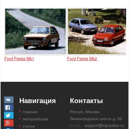
Ford Fiesta Mk1
Ford Fiesta Mk2
Навигация
Контакты
главная
Россия, Москва
Ленинградское шоссе д. 33
авторазборки
Email:
support@viprazbor.ru
статьи