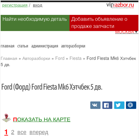
регистрация
/
вход
Найти необходимую деталь
Добавить объявление о
продаже запчасти
МОСКВА
▼
главная
статьи
администрация
авторазборки
Главная
»
Авторазборки
»
Ford
»
Fiesta
»
Ford Fiesta Mk6 Хэтчбек
5 дв.
Ford (Форд) Ford Fiesta Mk6 Хэтчбек 5 дв.
ПОКАЗАТЬ НА КАРТЕ
1
2
все
вперед