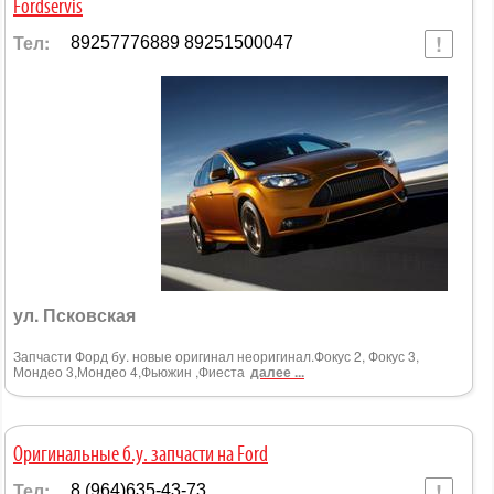
Fordservis
Тел:
89257776889 89251500047
ул. Псковская
Запчасти Форд бу. новые оригинал неоригинал.Фокус 2, Фокус 3,
Мондео 3,Мондео 4,Фьюжин ,Фиеста
далее ...
Оригинальные б.у. запчасти на Ford
Тел:
8 (964)635-43-73