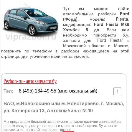
Тут вы можете найти
автомобильные разборки
Ford
(Форд)
, модель:
Fiesta
,
модификация:
Ford Fiesta Mk6
Хэтчбек 5 дв.
Если вам
необходимо приобрести б.у.
запчасти для "Ford Fiesta" в
Московской области и Москве,
позвоните по телефону в разборки находящиеся на этой
странице, для уточнения наличия запчастей.
Pezhon-ru - автозапчасти бу
Тел:
8 (495) 134-49-55 (многоканальный)
ВАО, м.Новокосино или м. Новогиреево. г. Москва,
ул. Кетчерская 13, Автокомбинат №40
Мы предлагаем большой ассортимент, а также наличие запчастей на
нашем складе, доступные цены и качественный сервис. Бу и новые
запчасти с гарантией в наличии.
далее ...