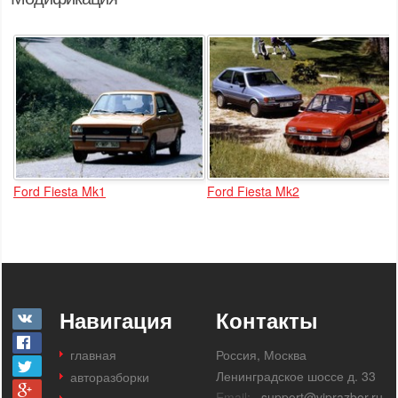
Ford Fiesta Mk1
Ford Fiesta Mk2
Навигация
Контакты
главная
Россия, Москва
Ленинградское шоссе д. 33
авторазборки
Email:
support@viprazbor.ru