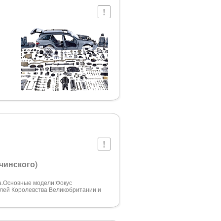
чинского)
а.Основные модели:Фокус
илей Королевства Великобритании и