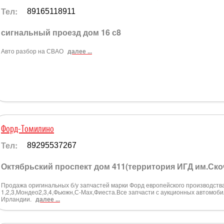
Тел:
89165118911
сигнальный проезд дом 16 с8
Авто разбор на СВАО
далее ...
Форд-Томилино
Тел:
89295537267
Октябрьский проспект дом 411(территория ИГД им.Ско
Продажа оригинальных б/у запчастей марки Форд европейского производств
1,2,3,Мондео2,3,4,Фьюжн,С-Мах,Фиеста.Все запчасти с аукционных автомоб
Ирландии.
далее ...