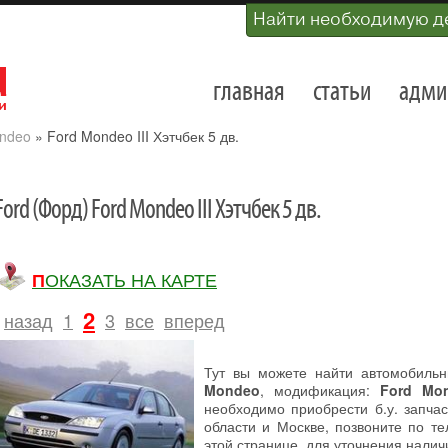
Найти необходимую д
главная
статьи
адми
ndeo
»
Ford Mondeo III Хэтчбек 5 дв.
Ford (Форд) Ford Mondeo III Хэтчбек 5 дв.
ПОКАЗАТЬ НА КАРТЕ
2
назад
1
3
все
вперед
Тут вы можете найти автомобиль
Mondeo
, модификация:
Ford Mon
необходимо приобрести б.у. запча
области и Москве, позвоните по т
этой странице, для уточнения налич