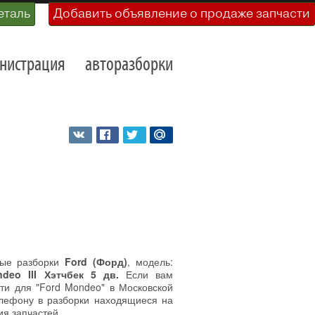
еталь
Добавить объявление о продаже запчасти
нистрация
авторазборки
ные разборки
Ford (Форд)
, модель:
deo III Хэтчбек 5 дв.
Если вам
сти для "Ford Mondeo" в Московской
елефону в разборки находящиеся на
ия запчастей.