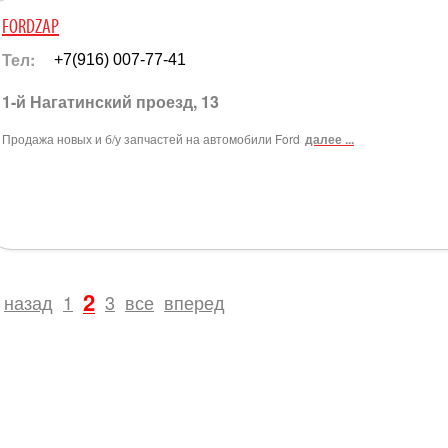
FORDZAP
Тел:
+7(916) 007-77-41
1-й Нагатинский проезд, 13
Продажа новых и б/у запчастей на автомобили Ford
далее ...
2
назад
1
3
все
вперед