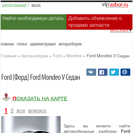
регистрация
/
вход
Найти необходимую деталь
Добавить объявление о
продаже запчасти
МОСКВА
▼
главная
статьи
администрация
авторазборки
Главная
»
Авторазборки
»
Ford
»
Mondeo
»
Ford Mondeo V Седан
Ford (Форд) Ford Mondeo V Седан
ПОКАЗАТЬ НА КАРТЕ
1
2
все
вперед
Здесь вы можете найти
автомобильные разборки
Ford