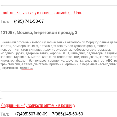
Iford-ru - Запчасти бу и тюнинг автомобилей Ford
Тел:
(495) 741-58-67
121087, Москва, Береговой проезд, 3
В наличии огромный выбор бу запчастей на автомобили Форд: кузовные дета
капоты, бампера, крылья, оптика для всех типов кузовов: фары, фонари,
поворотники, стоп-сигналы, и другие элементы: лобовые стекла, зеркала,
молдинги, ручки, дверные замки, коробки КПП, шильдики, радиаторы, защиты
картера, глушитель, мотор, багажник, генератор, подвеска, дверь, карбюратор
инжектор, фаркоп, бензонасос, сцепление, шрус, печка, амортизатор, АБС, р
трансмиссия, а также двигатели прямо из Германии, с перечнем необходимы
документов.
далее ...
Kingguru-ru - бу запчасти оптом и в розницу
Тел:
+7(495)507-60-09; +7(985)145-60-60