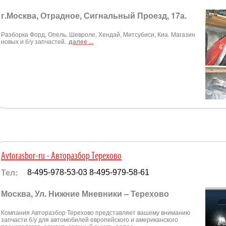
г.Москва, Отрадное, Сигнальный Проезд, 17а.
Разборка Форд, Опель, Шевроле, Хендай, Митсубиси, Киа. Магазин
новых и б/у запчастей.
далее ...
Avtorasbor-ru - Авторазбор Терехово
Тел:
8-495-978-53-03 8-495-979-58-61
Москва, Ул. Нижние Мневники – Терехово
Компания Авторазбор Терехово представляет вашему вниманию
запчасти б/у для автомобилей европейского и американского