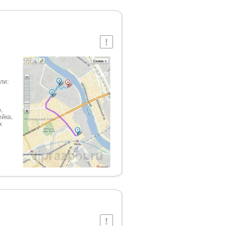
ли:
,
ейка,
х