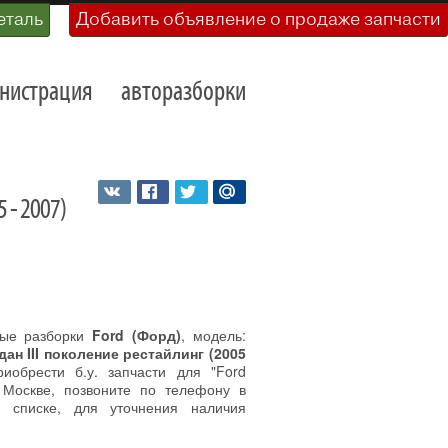
еталь
Добавить объявление о продаже запчасти
нистрация
авторазборки
 - 2007)
ные разборки
Ford (Форд)
, модель:
ан III поколение рестайлинг (2005
обрести б.у. запчасти для "Ford
 Москве, позвоните по телефону в
 списке, для уточнения наличия