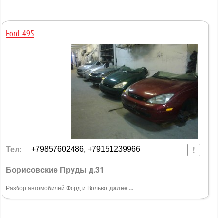
Ford-495
Тел:
+79857602486, +79151239966
Борисовские Пруды д.31
Разбор автомобилей Форд и Вольво
далее ...