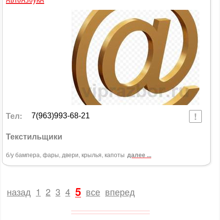
АвтоАзбукА
Тел:
7(963)993-68-21
Текстильщики
б/у бампера, фары, двери, крылья, капоты
далее ...
5
назад
1
2
3
4
все
вперед