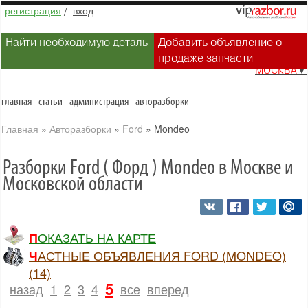
регистрация
/
вход
Найти необходимую деталь
Добавить объявление о
продаже запчасти
МОСКВА
▼
главная
статьи
администрация
авторазборки
Главная
»
Авторазборки
»
Ford
»
Mondeo
Разборки Ford ( Форд ) Mondeo в Москве и
Московской области
ПОКАЗАТЬ НА КАРТЕ
ЧАСТНЫЕ ОБЪЯВЛЕНИЯ FORD (MONDEO)
(14)
5
назад
1
2
3
4
все
вперед