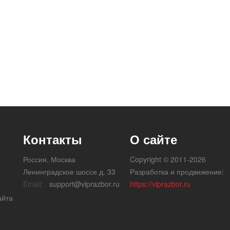
Контакты
О сайте
Россия, Москва
Copyright © 2011-2026
Ленинградское шоссе д. 33
Разработка и продвижение:
Email:
support@viprazbor.ru
https://viprazbor.ru
айта