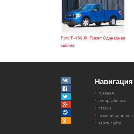
Ford F-150 XII Пикап Одинарная
кабина
Навигация
главная
авторазборки
статьи
администрация с
карта сайта