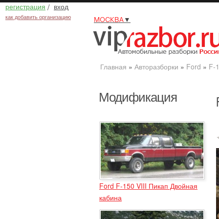
регистрация
/
вход
как добавить организацию
МОСКВА
▼
Главная
»
Авторазборки
»
Ford
»
F-
Модификация
Ford F-150 VIII Пикап Двойная
кабина