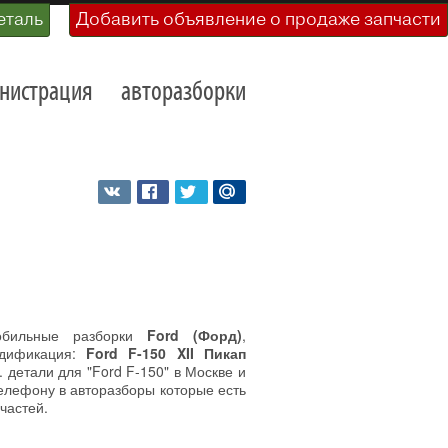
еталь
Добавить объявление о продаже запчасти
нистрация
авторазборки
обильные разборки
Ford (Форд)
,
одификация:
Ford F-150 XII Пикап
 детали для "Ford F-150" в Москве и
телефону в авторазборы которые есть
частей.